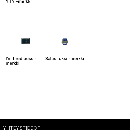
YTY -merkki
I’m tired boss -
Salus fuksi -merkki
merkki
YHTEYSTIEDOT